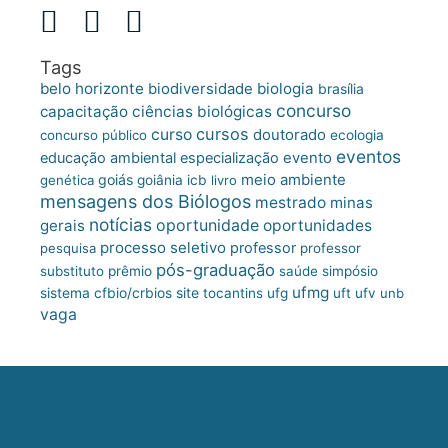
Tags
belo horizonte
biologia
biodiversidade
brasília
concurso
capacitação
ciências biológicas
cursos
curso
doutorado
concurso público
ecologia
eventos
educação ambiental
especialização
evento
meio ambiente
goiás
genética
goiânia
icb
livro
mensagens dos Biólogos
mestrado
minas
notícias
oportunidade
gerais
oportunidades
processo seletivo
professor
pesquisa
professor
pós-graduação
substituto
prêmio
saúde
simpósio
ufmg
site
sistema cfbio/crbios
tocantins
ufg
uft
ufv
unb
vaga