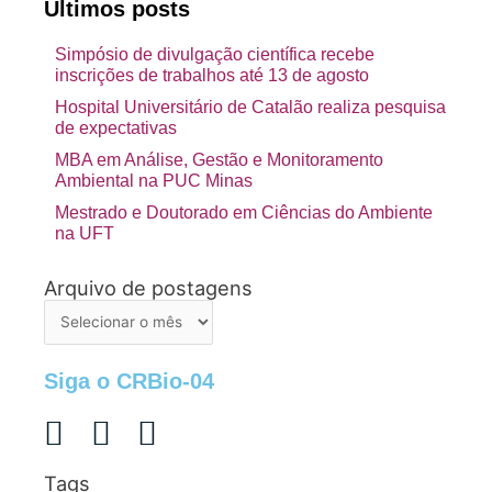
Últimos posts
Simpósio de divulgação científica recebe
inscrições de trabalhos até 13 de agosto
Hospital Universitário de Catalão realiza pesquisa
de expectativas
MBA em Análise, Gestão e Monitoramento
Ambiental na PUC Minas
Mestrado e Doutorado em Ciências do Ambiente
na UFT
Arquivo de postagens
Arquivo
de
postagens
Siga o CRBio-04
Tags