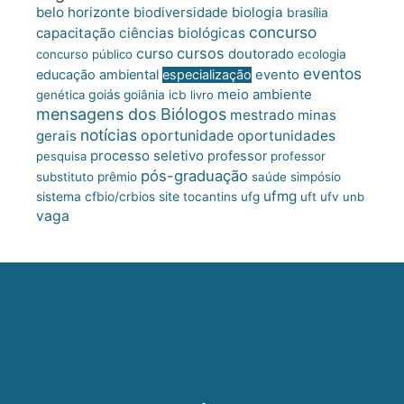
belo horizonte
biologia
biodiversidade
brasília
concurso
capacitação
ciências biológicas
cursos
curso
doutorado
concurso público
ecologia
eventos
educação ambiental
especialização
evento
meio ambiente
goiás
genética
goiânia
icb
livro
mensagens dos Biólogos
mestrado
minas
notícias
oportunidade
gerais
oportunidades
processo seletivo
professor
pesquisa
professor
pós-graduação
substituto
prêmio
saúde
simpósio
ufmg
site
sistema cfbio/crbios
tocantins
ufg
uft
ufv
unb
vaga