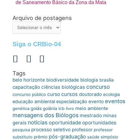
de Saneamento Básico da Zona da Mata
Arquivo de postagens
Arquivo
de
postagens
Siga o CRBio-04
Tags
belo horizonte
biologia
biodiversidade
brasília
concurso
capacitação
ciências biológicas
cursos
curso
doutorado
concurso público
ecologia
eventos
educação ambiental
especialização
evento
meio ambiente
goiás
genética
goiânia
icb
livro
mensagens dos Biólogos
mestrado
minas
notícias
oportunidade
gerais
oportunidades
processo seletivo
professor
pesquisa
professor
pós-graduação
substituto
prêmio
saúde
simpósio