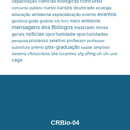
concurso
capacitação
ciências biológicas
cursos
curso
doutorado
concurso público
ecologia
eventos
educação ambiental
especialização
evento
meio ambiente
goiás
genética
goiânia
icb
livro
mensagens dos Biólogos
mestrado
minas
notícias
oportunidade
gerais
oportunidades
processo seletivo
professor
pesquisa
professor
pós-graduação
substituto
prêmio
saúde
simpósio
ufmg
site
sistema cfbio/crbios
tocantins
ufg
uft
ufv
unb
vaga
CRBio-04