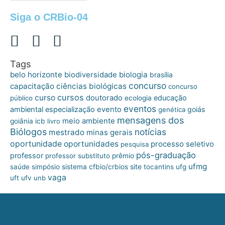
Siga o CRBio-04
Tags
belo horizonte
biologia
biodiversidade
brasília
concurso
capacitação
ciências biológicas
concurso
cursos
curso
doutorado
educação
público
ecologia
eventos
ambiental
especialização
evento
goiás
genética
mensagens dos
meio ambiente
goiânia
icb
livro
Biólogos
notícias
mestrado
minas gerais
oportunidade
oportunidades
processo seletivo
pesquisa
pós-graduação
professor
professor substituto
prêmio
ufmg
site
saúde
simpósio
sistema cfbio/crbios
tocantins
ufg
vaga
uft
ufv
unb