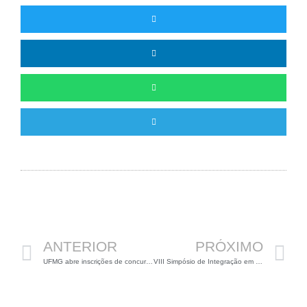
Anterior
P
ANTERIOR
PRÓXIMO
UFMG abre inscrições de concurso para Departamento de Zoologia
VIII Simpósio de Integração em Biologia Celular da UFU, UFMG, UFV e UFSJ