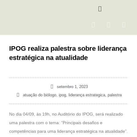
Ir
Menu
para
o
F
I
Y
conteúdo
a
n
o
c
s
u
e
t
t
IPOG realiza palestra sobre liderança
b
a
u
estratégica na atualidade
o
g
b
o
r
e
k
a
m
setembro 1, 2023
atuação do biólogo
,
ipog
,
liderança estrategica
,
palestra
No dia 04/09, às 19h, no Auditório do IPOG, será realizado
uma palestra com o tema: “Principais desafios e
competências para uma liderança estratégica na atualidade”.