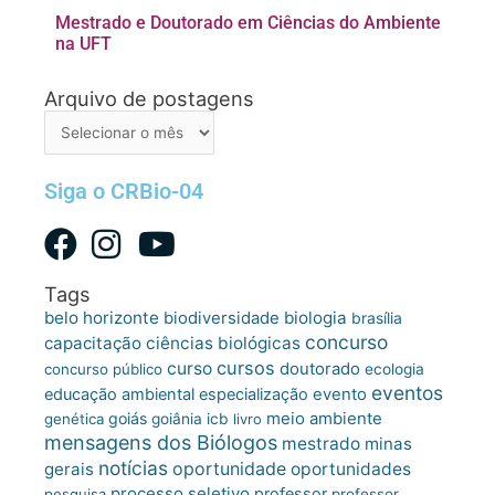
Mestrado e Doutorado em Ciências do Ambiente
na UFT
Arquivo de postagens
Arquivo
de
postagens
Siga o CRBio-04
Tags
belo horizonte
biologia
biodiversidade
brasília
concurso
capacitação
ciências biológicas
cursos
curso
doutorado
concurso público
ecologia
eventos
educação ambiental
especialização
evento
meio ambiente
goiás
genética
goiânia
icb
livro
mensagens dos Biólogos
mestrado
minas
notícias
oportunidade
gerais
oportunidades
processo seletivo
professor
pesquisa
professor