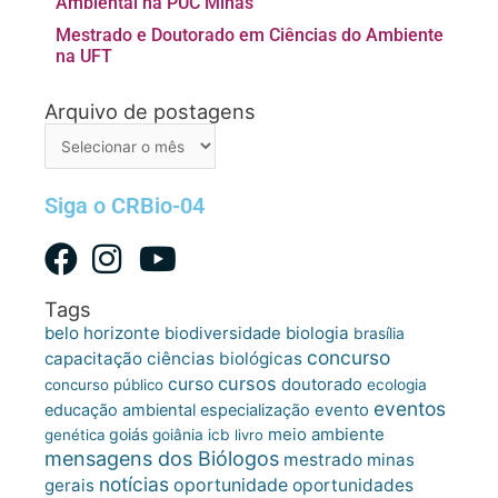
Ambiental na PUC Minas
Mestrado e Doutorado em Ciências do Ambiente
na UFT
Arquivo de postagens
Arquivo
de
postagens
Siga o CRBio-04
Tags
belo horizonte
biologia
biodiversidade
brasília
concurso
capacitação
ciências biológicas
cursos
curso
doutorado
concurso público
ecologia
eventos
educação ambiental
especialização
evento
meio ambiente
goiás
genética
goiânia
icb
livro
mensagens dos Biólogos
mestrado
minas
notícias
oportunidade
gerais
oportunidades