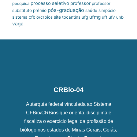
processo seletivo
professor
pesquisa
professor
pós-graduação
substituto
prêmio
saúde
simpósio
ufmg
site
sistema cfbio/crbios
tocantins
ufg
uft
ufv
unb
vaga
CRBio-04
Autarquia federal vinculada ao Sistema
CFBio/CRBios que orienta, disciplina e
fiscaliza o exercício legal da profissão de
biólogo nos estados de Minas Gerais, Goiás,