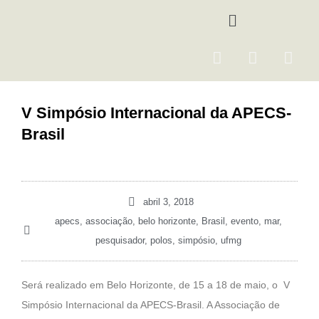
Ir
Menu
para
o
F
I
Y
conteúdo
a
n
o
c
s
u
e
t
t
V Simpósio Internacional da APECS-
b
a
u
Brasil
o
g
b
o
r
e
k
a
m
abril 3, 2018
apecs
,
associação
,
belo horizonte
,
Brasil
,
evento
,
mar
,
pesquisador
,
polos
,
simpósio
,
ufmg
Será realizado em Belo Horizonte, de 15 a 18 de maio, o V
Simpósio Internacional da APECS-Brasil. A Associação de