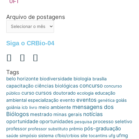
UFT
Arquivo de postagens
Arquivo
de
postagens
Siga o CRBio-04
Tags
belo horizonte
biologia
biodiversidade
brasília
concurso
capacitação
ciências biológicas
concurso
cursos
curso
doutorado
educação
público
ecologia
eventos
ambiental
especialização
evento
goiás
genética
mensagens dos
meio ambiente
goiânia
icb
livro
Biólogos
notícias
mestrado
minas gerais
oportunidade
oportunidades
processo seletivo
pesquisa
pós-graduação
professor
professor substituto
prêmio
ufmg
site
saúde
simpósio
sistema cfbio/crbios
tocantins
ufg