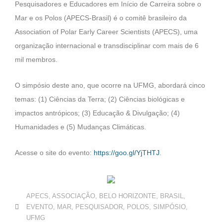
Pesquisadores e Educadores em Início de Carreira sobre o
Mar e os Polos (APECS-Brasil) é o comitê brasileiro da
Association of Polar Early Career Scientists (APECS), uma
organização internacional e transdisciplinar com mais de 6
mil membros.
O simpósio deste ano, que ocorre na UFMG, abordará cinco
temas: (1) Ciências da Terra; (2) Ciências biológicas e
impactos antrópicos; (3) Educação & Divulgação; (4)
Humanidades e (5) Mudanças Climáticas.
Acesse o site do evento:
https://goo.gl/YjTHTJ
.
APECS
,
ASSOCIAÇÃO
,
BELO HORIZONTE
,
BRASIL
,
EVENTO
,
MAR
,
PESQUISADOR
,
POLOS
,
SIMPÓSIO
,
UFMG