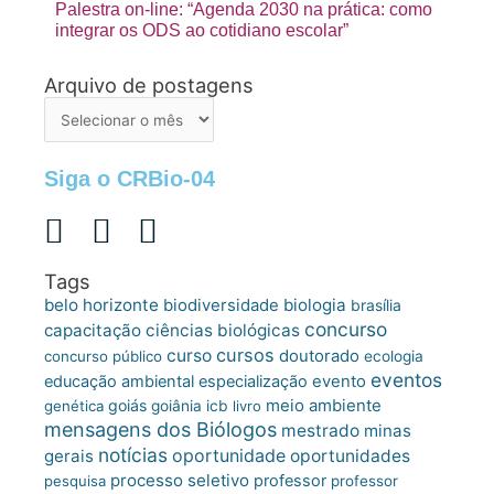
Palestra on-line: “Agenda 2030 na prática: como
integrar os ODS ao cotidiano escolar”
Arquivo de postagens
Arquivo
de
postagens
Siga o CRBio-04
Tags
belo horizonte
biologia
biodiversidade
brasília
concurso
capacitação
ciências biológicas
cursos
curso
doutorado
concurso público
ecologia
eventos
educação ambiental
especialização
evento
meio ambiente
goiás
genética
goiânia
icb
livro
mensagens dos Biólogos
mestrado
minas
notícias
oportunidade
gerais
oportunidades
processo seletivo
professor
pesquisa
professor