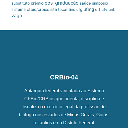
pós-graduação
substituto
prêmio
saúde
simpósio
ufmg
site
sistema cfbio/crbios
tocantins
ufg
uft
ufv
unb
vaga
CRBio-04
Autarquia federal vinculada ao Sistema
CFBio/CRBios que orienta, disciplina e
fiscaliza o exercício legal da profissão de
biólogo nos estados de Minas Gerais, Goiás,
Tocantins e no Distrito Federal.