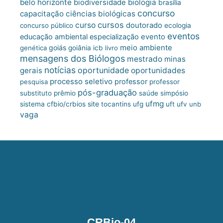
belo horizonte
biologia
biodiversidade
brasília
concurso
capacitação
ciências biológicas
cursos
curso
doutorado
concurso público
ecologia
eventos
educação ambiental
especialização
evento
meio ambiente
goiás
genética
goiânia
icb
livro
mensagens dos Biólogos
mestrado
minas
notícias
oportunidade
gerais
oportunidades
processo seletivo
professor
pesquisa
professor
pós-graduação
substituto
prêmio
saúde
simpósio
ufmg
site
sistema cfbio/crbios
tocantins
ufg
uft
ufv
unb
vaga
CRBio-04