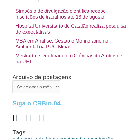
Simpósio de divulgação científica recebe
inscrições de trabalhos até 13 de agosto
Hospital Universitário de Catalão realiza pesquisa
de expectativas
MBA em Análise, Gestão e Monitoramento
Ambiental na PUC Minas
Mestrado e Doutorado em Ciências do Ambiente
na UFT
Arquivo de postagens
Arquivo
de
postagens
Siga o CRBio-04
Tags
belo horizonte
biologia
biodiversidade
brasília