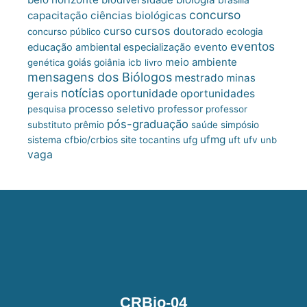
concurso
capacitação
ciências biológicas
cursos
curso
doutorado
concurso público
ecologia
eventos
educação ambiental
especialização
evento
meio ambiente
goiás
genética
goiânia
icb
livro
mensagens dos Biólogos
mestrado
minas
notícias
oportunidade
gerais
oportunidades
processo seletivo
professor
pesquisa
professor
pós-graduação
substituto
prêmio
saúde
simpósio
ufmg
site
sistema cfbio/crbios
tocantins
ufg
uft
ufv
unb
vaga
CRBio-04