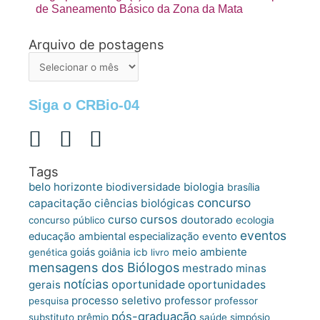
de Saneamento Básico da Zona da Mata
Arquivo de postagens
Arquivo
de
postagens
Siga o CRBio-04
Tags
belo horizonte
biologia
biodiversidade
brasília
concurso
capacitação
ciências biológicas
cursos
curso
doutorado
concurso público
ecologia
eventos
educação ambiental
especialização
evento
meio ambiente
goiás
genética
goiânia
icb
livro
mensagens dos Biólogos
mestrado
minas
notícias
oportunidade
gerais
oportunidades
processo seletivo
professor
pesquisa
professor
pós-graduação
substituto
prêmio
saúde
simpósio