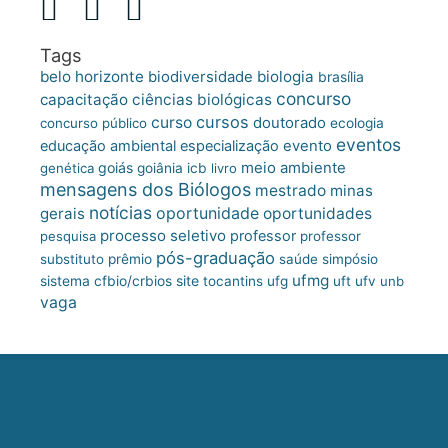
Tags
belo horizonte
biologia
biodiversidade
brasília
concurso
capacitação
ciências biológicas
cursos
curso
doutorado
concurso público
ecologia
eventos
educação ambiental
especialização
evento
meio ambiente
goiás
genética
goiânia
icb
livro
mensagens dos Biólogos
mestrado
minas
notícias
oportunidade
gerais
oportunidades
processo seletivo
professor
pesquisa
professor
pós-graduação
substituto
prêmio
saúde
simpósio
ufmg
site
sistema cfbio/crbios
tocantins
ufg
uft
ufv
unb
vaga