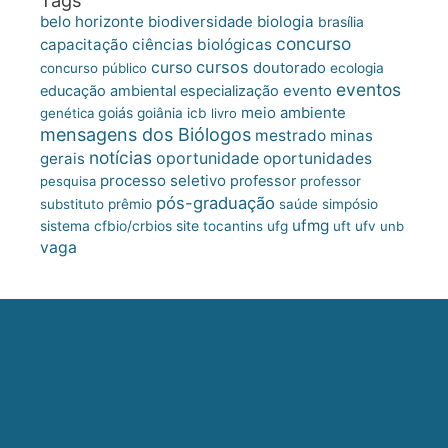
belo horizonte
biologia
biodiversidade
brasília
concurso
capacitação
ciências biológicas
cursos
curso
doutorado
concurso público
ecologia
eventos
educação ambiental
especialização
evento
meio ambiente
goiás
genética
goiânia
icb
livro
mensagens dos Biólogos
mestrado
minas
notícias
oportunidade
gerais
oportunidades
processo seletivo
professor
pesquisa
professor
pós-graduação
substituto
prêmio
saúde
simpósio
ufmg
site
sistema cfbio/crbios
tocantins
ufg
uft
ufv
unb
vaga