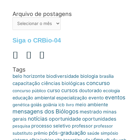
Arquivo de postagens
Arquivo
de
postagens
Siga o CRBio-04
Tags
belo horizonte
biologia
biodiversidade
brasília
concurso
capacitação
ciências biológicas
cursos
curso
doutorado
concurso público
ecologia
eventos
educação ambiental
especialização
evento
meio ambiente
goiás
genética
goiânia
icb
livro
mensagens dos Biólogos
mestrado
minas
notícias
oportunidade
gerais
oportunidades
processo seletivo
professor
pesquisa
professor
pós-graduação
substituto
prêmio
saúde
simpósio
ufmg
site
sistema cfbio/crbios
tocantins
ufg
uft
ufv
unb