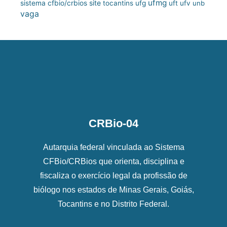
ufmg
site
sistema cfbio/crbios
tocantins
ufg
uft
ufv
unb
vaga
CRBio-04
Autarquia federal vinculada ao Sistema
CFBio/CRBios que orienta, disciplina e
fiscaliza o exercício legal da profissão de
biólogo nos estados de Minas Gerais, Goiás,
Tocantins e no Distrito Federal.