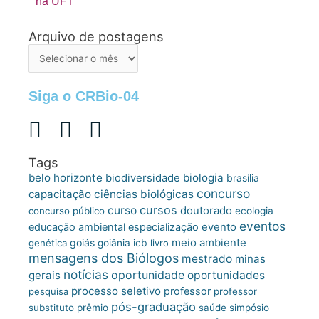
na UFT
Arquivo de postagens
Arquivo
de
postagens
Siga o CRBio-04
Tags
belo horizonte
biologia
biodiversidade
brasília
concurso
capacitação
ciências biológicas
cursos
curso
doutorado
concurso público
ecologia
eventos
educação ambiental
especialização
evento
meio ambiente
goiás
genética
goiânia
icb
livro
mensagens dos Biólogos
mestrado
minas
notícias
oportunidade
gerais
oportunidades
processo seletivo
professor
pesquisa
professor
pós-graduação
substituto
prêmio
saúde
simpósio