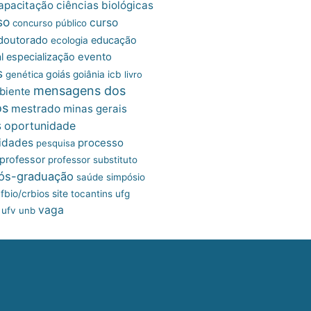
apacitação
ciências biológicas
so
curso
concurso público
doutorado
educação
ecologia
l
especialização
evento
s
goiás
genética
goiânia
icb
livro
mensagens dos
biente
os
mestrado
minas gerais
s
oportunidade
idades
processo
pesquisa
professor
professor substituto
ós-graduação
saúde
simpósio
site
fbio/crbios
tocantins
ufg
vaga
ufv
unb