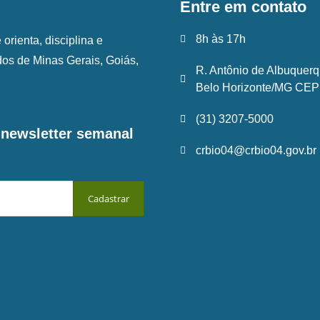
Entre em contato
8h às 17h
rienta, disciplina e
ados de Minas Gerais, Goiás,
R. Antônio de Albuquerq
Belo Horizonte/MG CEP:
(31) 3207-5000
a newsletter semanal
crbio04@crbio04.gov.br