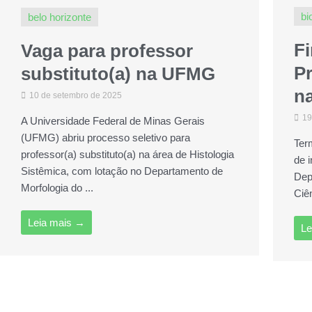
bi
belo horizonte
Fi
Vaga para professor
P
substituto(a) na UFMG
n
10 de setembro de 2025
19
A Universidade Federal de Minas Gerais
(UFMG) abriu processo seletivo para
Ter
professor(a) substituto(a) na área de Histologia
de 
Sistêmica, com lotação no Departamento de
Dep
Morfologia do ...
Ciê
Leia mais →
Le