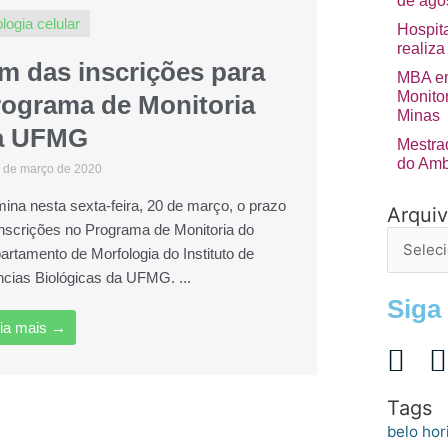
de ago
ologia celular
Hospita
realiza
m das inscrições para
MBA em
Monito
rograma de Monitoria
Minas
a UFMG
Mestra
do Amb
 de março de 2020
mina nesta sexta-feira, 20 de março, o prazo
Arqui
Arquivo
inscrições no Programa de Monitoria do
de
artamento de Morfologia do Instituto de
postage
ncias Biológicas da UFMG. ...
Siga
ia mais →
Tags
belo hor