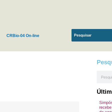
CRBio-04 On-line
Pesq
Pesquis
Últi
Simpósi
recebe 