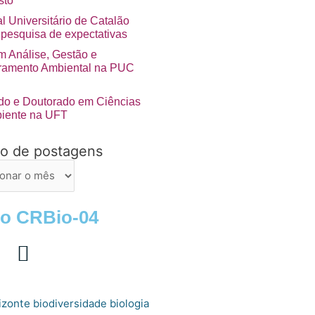
sto
l Universitário de Catalão
 pesquisa de expectativas
 Análise, Gestão e
ramento Ambiental na PUC
do e Doutorado em Ciências
iente na UFT
vo de postagens
ns
 o CRBio-04
izonte
biologia
biodiversidade