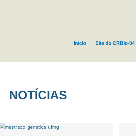
Ir
para
o
conteúdo
Início
Site do CRBio-04
NOTÍCIAS