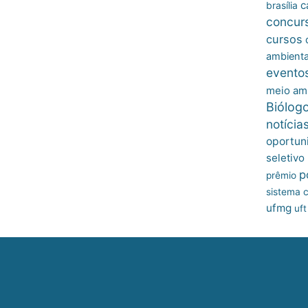
c
brasília
concur
cursos
ambienta
evento
meio am
Biólog
notícia
oportun
seletivo
p
prêmio
sistema c
ufmg
uft