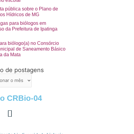
no escolar”
ta pública sobre o Plano de
os Hídricos de MG
agas para biólogos em
o da Prefeitura de Ipatinga
ara biólogo(a) no Consórcio
unicipal de Saneamento Básico
a da Mata
vo de postagens
ns
 o CRBio-04