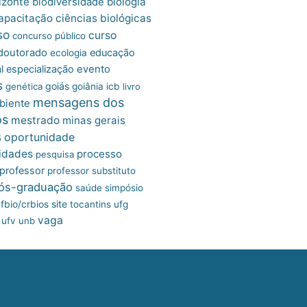
izonte
biologia
biodiversidade
apacitação
ciências biológicas
so
curso
concurso público
doutorado
educação
ecologia
l
especialização
evento
s
goiás
genética
goiânia
icb
livro
mensagens dos
biente
os
mestrado
minas gerais
s
oportunidade
idades
processo
pesquisa
professor
professor substituto
ós-graduação
saúde
simpósio
site
fbio/crbios
tocantins
ufg
vaga
ufv
unb