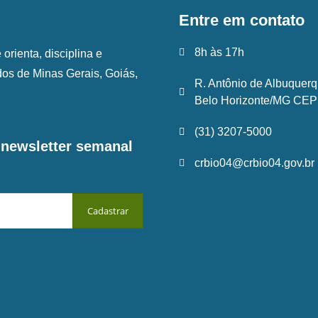
Entre em contato
8h às 17h
rienta, disciplina e
ados de Minas Gerais, Goiás,
R. Antônio de Albuquerq
Belo Horizonte/MG CEP:
(31) 3207-5000
a newsletter semanal
crbio04@crbio04.gov.br