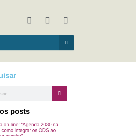
F
I
Y
a
n
o
c
s
u
e
t
t
b
a
u
o
g
b
o
r
e
k
a
uisar
m
ar
mos posts
ra on-line: “Agenda 2030 na
a: como integrar os ODS ao