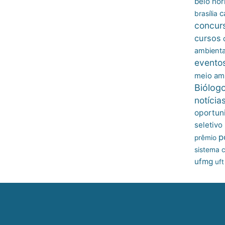
belo hor
c
brasília
concur
cursos
ambienta
evento
meio am
Biólog
notícia
oportun
seletivo
p
prêmio
sistema c
ufmg
uft