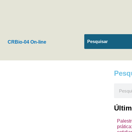
CRBio-04 On-line
Pesq
Pesquis
Últi
Palest
prátic