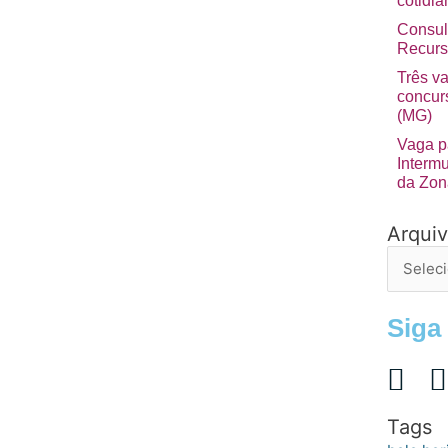
cotidia
Consul
Recurs
Três v
concurs
(MG)
Vaga p
Interm
da Zon
Arqui
Arquivo
de
postage
Siga
Tags