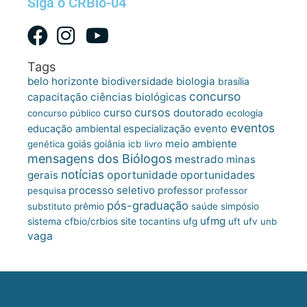
Siga o CRBio-04
Tags
belo horizonte
biologia
biodiversidade
brasília
concurso
capacitação
ciências biológicas
cursos
curso
doutorado
concurso público
ecologia
eventos
educação ambiental
especialização
evento
meio ambiente
goiás
genética
goiânia
icb
livro
mensagens dos Biólogos
mestrado
minas
notícias
oportunidade
gerais
oportunidades
processo seletivo
professor
pesquisa
professor
pós-graduação
substituto
prêmio
saúde
simpósio
ufmg
site
sistema cfbio/crbios
tocantins
ufg
uft
ufv
unb
vaga