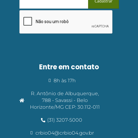
Entre em contato
8h às 17h
R. Antônio de Albuquerque,
788 - Savassi - Belo
Horizonte/MG CEP: 30.112-011
(31) 3207-5000
crbio04@crbio04.gov.br