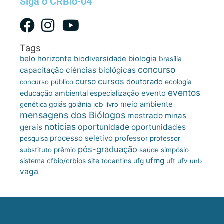
Siga o CRBio-04
Tags
belo horizonte
biologia
biodiversidade
brasília
concurso
capacitação
ciências biológicas
cursos
curso
doutorado
concurso público
ecologia
eventos
educação ambiental
especialização
evento
meio ambiente
goiás
genética
goiânia
icb
livro
mensagens dos Biólogos
mestrado
minas
notícias
oportunidade
gerais
oportunidades
processo seletivo
professor
pesquisa
professor
pós-graduação
substituto
prêmio
saúde
simpósio
ufmg
site
sistema cfbio/crbios
tocantins
ufg
uft
ufv
unb
vaga