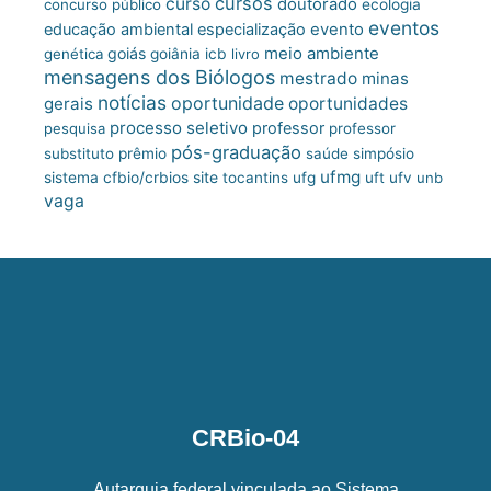
cursos
curso
doutorado
concurso público
ecologia
eventos
educação ambiental
especialização
evento
meio ambiente
goiás
genética
goiânia
icb
livro
mensagens dos Biólogos
mestrado
minas
notícias
oportunidade
gerais
oportunidades
processo seletivo
professor
pesquisa
professor
pós-graduação
substituto
prêmio
saúde
simpósio
ufmg
site
sistema cfbio/crbios
tocantins
ufg
uft
ufv
unb
vaga
CRBio-04
Autarquia federal vinculada ao Sistema