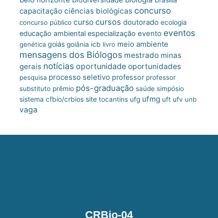
concurso
capacitação
ciências biológicas
cursos
curso
doutorado
concurso público
ecologia
eventos
educação ambiental
especialização
evento
meio ambiente
goiás
genética
goiânia
icb
livro
mensagens dos Biólogos
mestrado
minas
notícias
oportunidade
gerais
oportunidades
processo seletivo
professor
pesquisa
professor
pós-graduação
substituto
prêmio
saúde
simpósio
ufmg
site
sistema cfbio/crbios
tocantins
ufg
uft
ufv
unb
vaga
CRBio-04