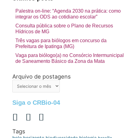
Palestra on-line: “Agenda 2030 na prática: como
integrar os ODS ao cotidiano escolar”
Consulta pública sobre o Plano de Recursos
Hídricos de MG
Três vagas para biólogos em concurso da
Prefeitura de Ipatinga (MG)
Vaga para biólogo(a) no Consórcio Intermunicipal
de Saneamento Básico da Zona da Mata
Arquivo de postagens
Arquivo
de
postagens
Siga o CRBio-04
Tags
belo horizonte
biologia
biodiversidade
brasília