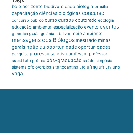
belo horizonte
biologia
biodiversidade
brasília
concurso
capacitação
ciências biológicas
cursos
curso
doutorado
concurso público
ecologia
eventos
educação ambiental
especialização
evento
meio ambiente
goiás
genética
goiânia
icb
livro
mensagens dos Biólogos
mestrado
minas
notícias
oportunidade
gerais
oportunidades
processo seletivo
professor
pesquisa
professor
pós-graduação
substituto
prêmio
saúde
simpósio
ufmg
site
sistema cfbio/crbios
tocantins
ufg
uft
ufv
unb
vaga