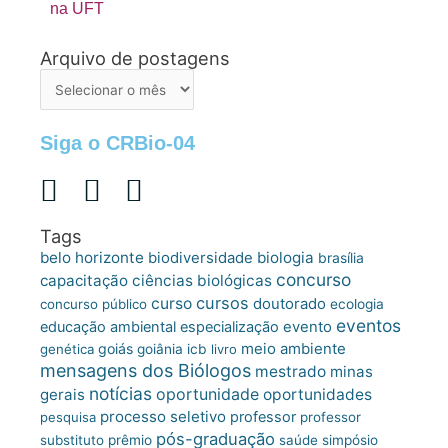
na UFT
Arquivo de postagens
Arquivo
de
postagens
Siga o CRBio-04
Tags
belo horizonte
biologia
biodiversidade
brasília
concurso
capacitação
ciências biológicas
cursos
curso
doutorado
concurso público
ecologia
eventos
educação ambiental
especialização
evento
meio ambiente
goiás
genética
goiânia
icb
livro
mensagens dos Biólogos
mestrado
minas
notícias
oportunidade
gerais
oportunidades
processo seletivo
professor
pesquisa
professor
pós-graduação
substituto
prêmio
saúde
simpósio