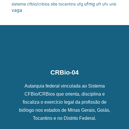
ufmg
site
sistema cfbio/crbios
tocantins
ufg
uft
ufv
unb
vaga
CRBio-04
Autarquia federal vinculada ao Sistema
CFBio/CRBios que orienta, disciplina e
fiscaliza o exercício legal da profissão de
biólogo nos estados de Minas Gerais, Goiás,
Tocantins e no Distrito Federal.