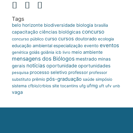
Tags
belo horizonte
biologia
biodiversidade
brasília
concurso
capacitação
ciências biológicas
cursos
curso
doutorado
concurso público
ecologia
eventos
educação ambiental
especialização
evento
meio ambiente
goiás
genética
goiânia
icb
livro
mensagens dos Biólogos
mestrado
minas
notícias
oportunidade
gerais
oportunidades
processo seletivo
professor
pesquisa
professor
pós-graduação
substituto
prêmio
saúde
simpósio
ufmg
site
sistema cfbio/crbios
tocantins
ufg
uft
ufv
unb
vaga