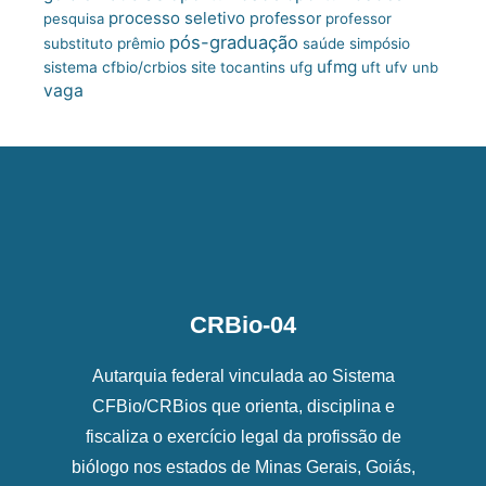
processo seletivo
professor
pesquisa
professor
pós-graduação
substituto
prêmio
saúde
simpósio
ufmg
site
sistema cfbio/crbios
tocantins
ufg
uft
ufv
unb
vaga
CRBio-04
Autarquia federal vinculada ao Sistema
CFBio/CRBios que orienta, disciplina e
fiscaliza o exercício legal da profissão de
biólogo nos estados de Minas Gerais, Goiás,