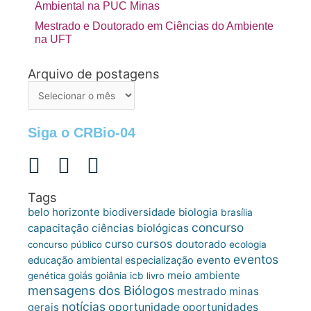
Ambiental na PUC Minas
Mestrado e Doutorado em Ciências do Ambiente
na UFT
Arquivo de postagens
Arquivo
de
postagens
Siga o CRBio-04
Tags
belo horizonte
biologia
biodiversidade
brasília
concurso
capacitação
ciências biológicas
cursos
curso
doutorado
concurso público
ecologia
eventos
educação ambiental
especialização
evento
meio ambiente
goiás
genética
goiânia
icb
livro
mensagens dos Biólogos
mestrado
minas
notícias
oportunidade
gerais
oportunidades