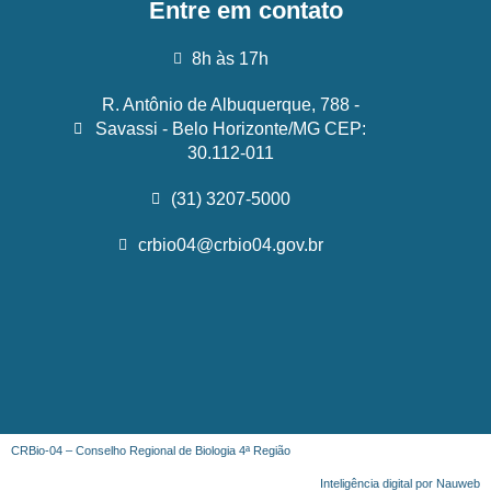
Entre em contato
8h às 17h
R. Antônio de Albuquerque, 788 -
Savassi - Belo Horizonte/MG CEP:
30.112-011
(31) 3207-5000
crbio04@crbio04.gov.br
CRBio-04 – Conselho Regional de Biologia 4ª Região
Inteligência digital por Nauweb