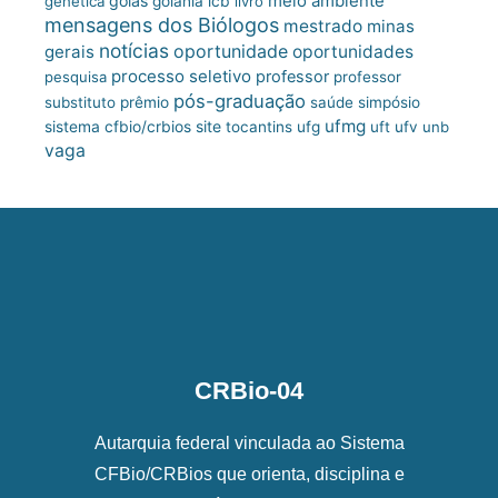
meio ambiente
goiás
genética
goiânia
icb
livro
mensagens dos Biólogos
mestrado
minas
notícias
oportunidade
gerais
oportunidades
processo seletivo
professor
pesquisa
professor
pós-graduação
substituto
prêmio
saúde
simpósio
ufmg
site
sistema cfbio/crbios
tocantins
ufg
uft
ufv
unb
vaga
CRBio-04
Autarquia federal vinculada ao Sistema
CFBio/CRBios que orienta, disciplina e