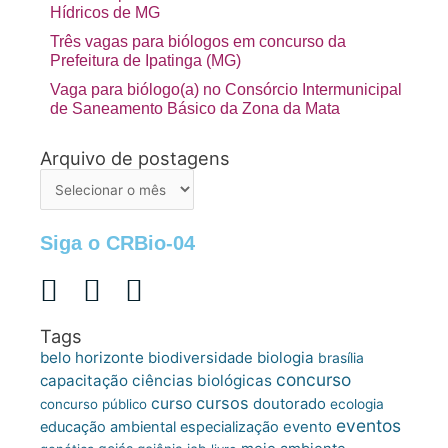
Hídricos de MG
Três vagas para biólogos em concurso da
Prefeitura de Ipatinga (MG)
Vaga para biólogo(a) no Consórcio Intermunicipal
de Saneamento Básico da Zona da Mata
Arquivo de postagens
Arquivo
de
postagens
Siga o CRBio-04
Tags
belo horizonte
biologia
biodiversidade
brasília
concurso
capacitação
ciências biológicas
cursos
curso
doutorado
concurso público
ecologia
eventos
educação ambiental
especialização
evento