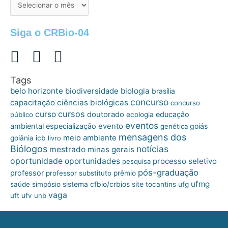
de
postagens
Siga o CRBio-04
Tags
belo horizonte
biologia
biodiversidade
brasília
concurso
capacitação
ciências biológicas
concurso
cursos
curso
doutorado
educação
público
ecologia
eventos
ambiental
especialização
evento
goiás
genética
mensagens dos
meio ambiente
goiânia
icb
livro
Biólogos
notícias
mestrado
minas gerais
oportunidade
oportunidades
processo seletivo
pesquisa
pós-graduação
professor
professor substituto
prêmio
ufmg
site
saúde
simpósio
sistema cfbio/crbios
tocantins
ufg
vaga
uft
ufv
unb