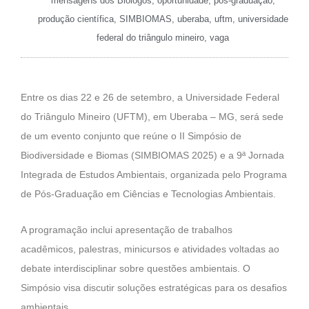
mensagens dos Biólogos
,
oportunidade
,
pós-graduação
,
produção científica
,
SIMBIOMAS
,
uberaba
,
uftm
,
universidade
federal do triângulo mineiro
,
vaga
Entre os dias 22 e 26 de setembro, a Universidade Federal
do Triângulo Mineiro (UFTM), em Uberaba – MG, será sede
de um evento conjunto que reúne o II Simpósio de
Biodiversidade e Biomas (SIMBIOMAS 2025) e a 9ª Jornada
Integrada de Estudos Ambientais, organizada pelo Programa
de Pós-Graduação em Ciências e Tecnologias Ambientais.
A programação inclui apresentação de trabalhos
acadêmicos, palestras, minicursos e atividades voltadas ao
debate interdisciplinar sobre questões ambientais. O
Simpósio visa discutir soluções estratégicas para os desafios
ambientais.