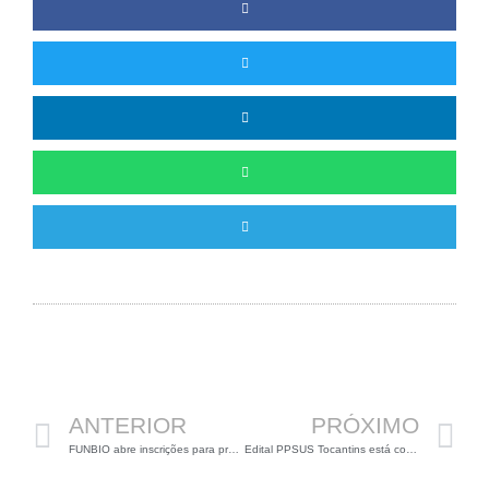
Anterior
P
ANTERIOR
PRÓXIMO
FUNBIO abre inscrições para programa de bolsas voltado a pesquisas em conservação da biodiversidade
Edital PPSUS Tocantins está com inscrições abertas