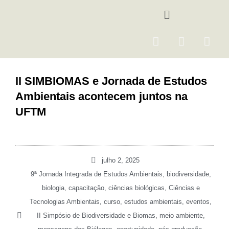
Ir
Menu
para
o
F
I
Y
conteúdo
a
n
o
c
s
u
e
t
t
II SIMBIOMAS e Jornada de Estudos
b
a
u
Ambientais acontecem juntos na
o
g
b
o
r
e
UFTM
k
a
m
julho 2, 2025
9ª Jornada Integrada de Estudos Ambientais
,
biodiversidade
,
biologia
,
capacitação
,
ciências biológicas
,
Ciências e
Tecnologias Ambientais
,
curso
,
estudos ambientais
,
eventos
,
II Simpósio de Biodiversidade e Biomas
,
meio ambiente
,