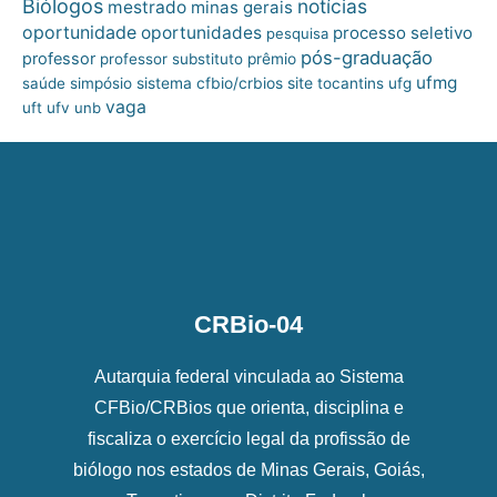
Biólogos
notícias
mestrado
minas gerais
oportunidade
oportunidades
processo seletivo
pesquisa
pós-graduação
professor
professor substituto
prêmio
ufmg
site
saúde
simpósio
sistema cfbio/crbios
tocantins
ufg
vaga
uft
ufv
unb
CRBio-04
Autarquia federal vinculada ao Sistema
CFBio/CRBios que orienta, disciplina e
fiscaliza o exercício legal da profissão de
biólogo nos estados de Minas Gerais, Goiás,