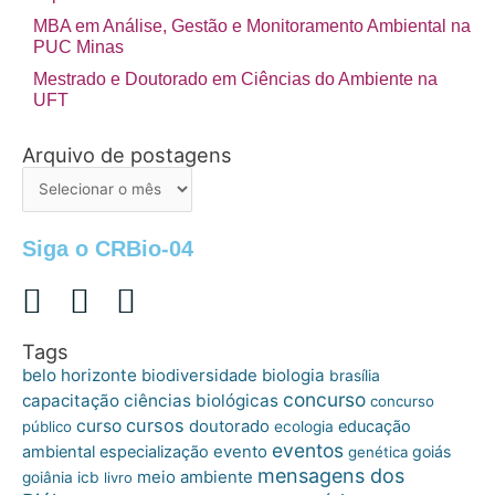
MBA em Análise, Gestão e Monitoramento Ambiental na
PUC Minas
Mestrado e Doutorado em Ciências do Ambiente na
UFT
Arquivo de postagens
Arquivo
de
postagens
Siga o CRBio-04
Tags
belo horizonte
biologia
biodiversidade
brasília
concurso
capacitação
ciências biológicas
concurso
cursos
curso
doutorado
educação
público
ecologia
eventos
ambiental
especialização
evento
goiás
genética
mensagens dos
meio ambiente
goiânia
icb
livro