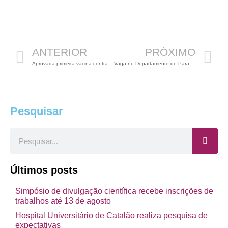
Anterior
P
ANTERIOR
PRÓXIMO
Aprovada primeira vacina contra a dengue no Brasil
Vaga no Departamento de Parasitologia da UFMG
Pesquisar
Pesquisar
Últimos posts
Simpósio de divulgação científica recebe inscrições de
trabalhos até 13 de agosto
Hospital Universitário de Catalão realiza pesquisa de
expectativas