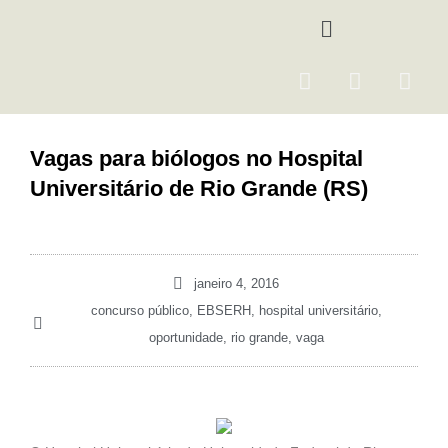
Ir
Menu
para
o
F
I
Y
conteúdo
a
n
o
c
s
u
e
t
t
Vagas para biólogos no Hospital
b
a
u
Universitário de Rio Grande (RS)
o
g
b
o
r
e
k
a
m
janeiro 4, 2016
concurso público
,
EBSERH
,
hospital universitário
,
oportunidade
,
rio grande
,
vaga