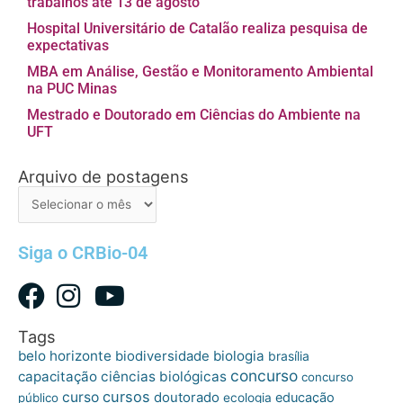
trabalhos até 13 de agosto
Hospital Universitário de Catalão realiza pesquisa de
expectativas
MBA em Análise, Gestão e Monitoramento Ambiental
na PUC Minas
Mestrado e Doutorado em Ciências do Ambiente na
UFT
Arquivo de postagens
Arquivo
de
postagens
Siga o CRBio-04
Tags
belo horizonte
biologia
biodiversidade
brasília
concurso
capacitação
ciências biológicas
concurso
cursos
curso
doutorado
educação
público
ecologia