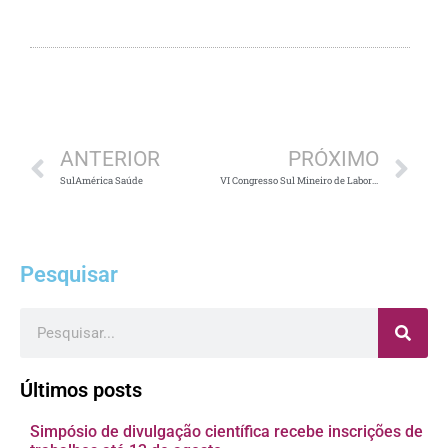
Anterior
Pr
ANTERIOR
PRÓXIMO
SulAmérica Saúde
VI Congresso Sul Mineiro de Laboratórios Clínicos
Pesquisar
Pesquisar
Últimos posts
Simpósio de divulgação científica recebe inscrições de