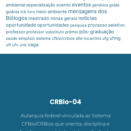
eventos
ambiental
especialização
evento
goiás
genética
mensagens dos
meio ambiente
goiânia
icb
livro
Biólogos
notícias
mestrado
minas gerais
oportunidade
oportunidades
processo seletivo
pesquisa
pós-graduação
professor
professor substituto
prêmio
ufmg
site
saúde
simpósio
sistema cfbio/crbios
tocantins
ufg
vaga
uft
ufv
unb
CRBio-04
Autarquia federal vinculada ao Sistema
CFBio/CRBios que orienta, disciplina e