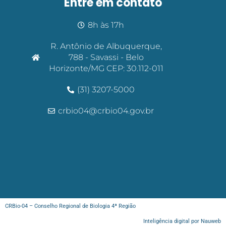
Entre em contato
8h às 17h
R. Antônio de Albuquerque,
788 - Savassi - Belo
Horizonte/MG CEP: 30.112-011
(31) 3207-5000
crbio04@crbio04.gov.br
CRBio-04 – Conselho Regional de Biologia 4ª Região
Inteligência digital por Nauweb