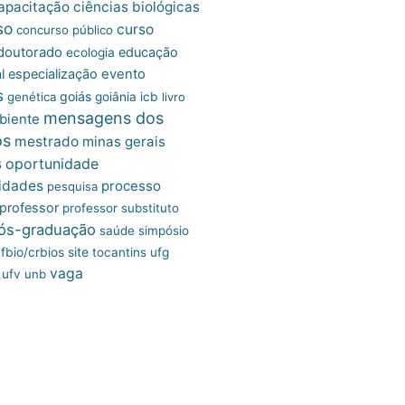
apacitação
ciências biológicas
so
curso
concurso público
doutorado
educação
ecologia
l
especialização
evento
s
goiás
genética
goiânia
icb
livro
mensagens dos
biente
os
mestrado
minas gerais
s
oportunidade
idades
processo
pesquisa
professor
professor substituto
ós-graduação
saúde
simpósio
site
fbio/crbios
tocantins
ufg
vaga
ufv
unb