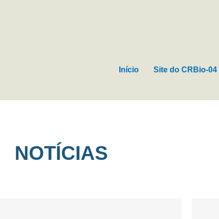
Ir
para
o
conteúdo
Início
Site do CRBio-04
NOTÍCIAS