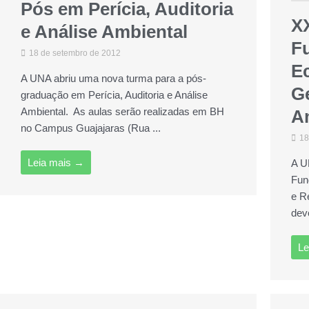
Pós em Perícia, Auditoria
XX
e Análise Ambiental
F
18 de setembro de 2012
E
A UNA abriu uma nova turma para a pós-
G
graduação em Perícia, Auditoria e Análise
Ambiental. As aulas serão realizadas em BH
A
no Campus Guajajaras (Rua ...
18
Leia mais →
A U
Fun
e R
deve
Le