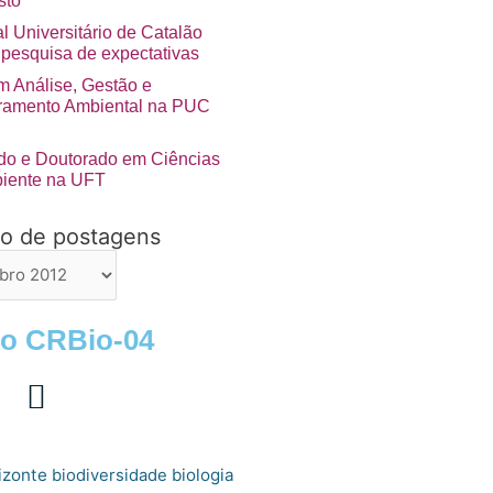
sto
l Universitário de Catalão
 pesquisa de expectativas
 Análise, Gestão e
ramento Ambiental na PUC
do e Doutorado em Ciências
iente na UFT
vo de postagens
ns
 o CRBio-04
izonte
biologia
biodiversidade