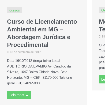
cursos
Ge
Curso de Licenciamento
M
Ambiental em MG –
T
Abordagem Jurídica e
18
Procedimental
O P
Tec
18 de setembro de 2012
cap
Data 16/10/2012 (terça-feira) Local
pes
AUDITÓRIO DA EPAMIG Av. Cândido da
pro
Silveira, 1647 Bairro Cidade Nova, Belo
Horizonte, MG – CEP: 31170-000 Telefone
Le
geral: (31) 3489-5000 ...
Leia mais →