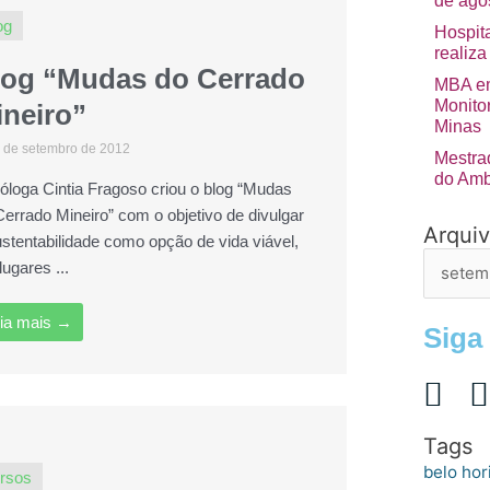
de ago
og
Hospita
realiza
log “Mudas do Cerrado
MBA em
Monito
ineiro”
Minas
 de setembro de 2012
Mestra
do Amb
ióloga Cintia Fragoso criou o blog “Mudas
Cerrado Mineiro” com o objetivo de divulgar
Arqui
Arquivo
ustentabilidade como opção de vida viável,
de
ugares ...
postage
ia mais →
Siga
Tags
belo hor
rsos