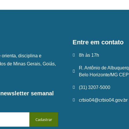
Entre em contato
8h às 17h
rienta, disciplina e
ados de Minas Gerais, Goiás,
R. Antônio de Albuquerq
Belo Horizonte/MG CEP:
(31) 3207-5000
a newsletter semanal
crbio04@crbio04.gov.br