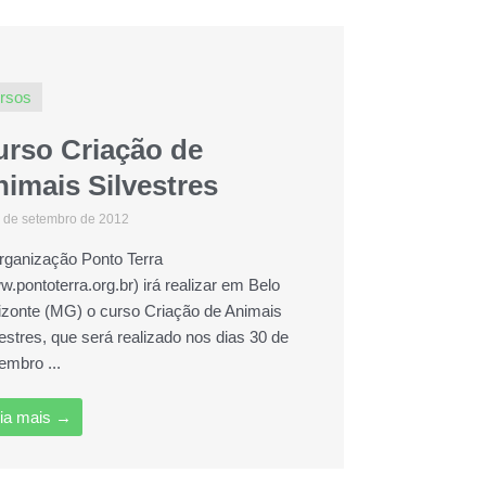
rsos
urso Criação de
imais Silvestres
 de setembro de 2012
rganização Ponto Terra
w.pontoterra.org.br) irá realizar em Belo
izonte (MG) o curso Criação de Animais
vestres, que será realizado nos dias 30 de
embro ...
ia mais →