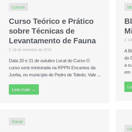
cursos
bl
Curso Teórico e Prático
B
sobre Técnicas de
M
Levantamento de Fauna
18
18 de setembro de 2012
A B
do 
Data 20 e 21 de outubro Local do Curso O
a s
curso será ministrada na RPPN Encantos da
em l
Juréia, no município de Pedro de Toledo, Vale ...
Le
Leia mais →
Geral
cu