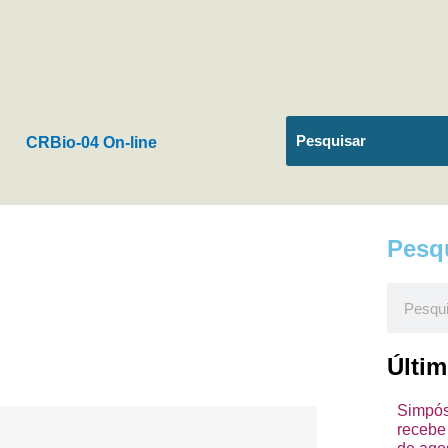
CRBio-04 On-line
Pesq
Pesquis
Últi
Simpósi
recebe 