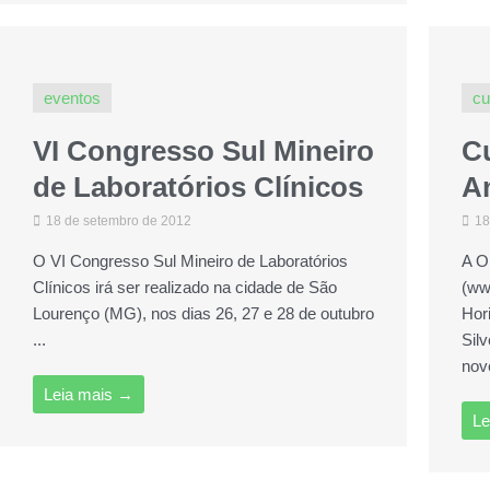
eventos
cu
VI Congresso Sul Mineiro
C
de Laboratórios Clínicos
An
18 de setembro de 2012
18
O VI Congresso Sul Mineiro de Laboratórios
A O
Clínicos irá ser realizado na cidade de São
(ww
Lourenço (MG), nos dias 26, 27 e 28 de outubro
Hor
...
Sil
nov
Leia mais →
Le