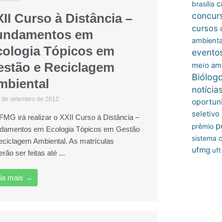
c
brasília
concur
II Curso à Distância –
cursos
undamentos em
ambienta
cologia Tópicos em
evento
estão e Reciclagem
meio am
Biólog
mbiental
notícia
 de setembro de 2012
oportun
seletivo
FMG irá realizar o XXII Curso à Distância –
p
prêmio
damentos em Ecologia Tópicos em Gestão
sistema c
eciclagem Ambiental. As matrículas
ufmg
uft
rão ser feitas até ...
ia mais →