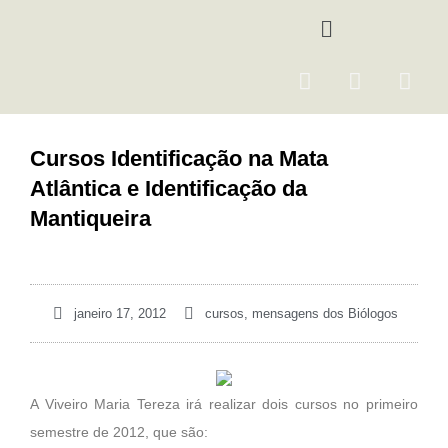
Ir
Menu
para
o
F
I
Y
conteúdo
a
n
o
c
s
u
e
t
t
Cursos Identificação na Mata
b
a
u
Atlântica e Identificação da
o
g
b
o
r
e
Mantiqueira
k
a
m
janeiro 17, 2012
cursos
,
mensagens dos Biólogos
A Viveiro Maria Tereza irá realizar dois cursos no primeiro
semestre de 2012, que são: