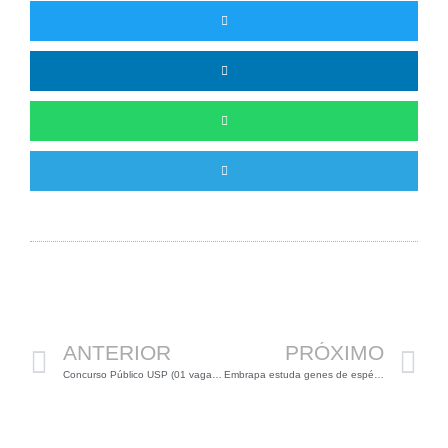
Anterior
P
ANTERIOR
PRÓXIMO
Concurso Público USP (01 vaga para Biólogos)
Embrapa estuda genes de espécies nacionais