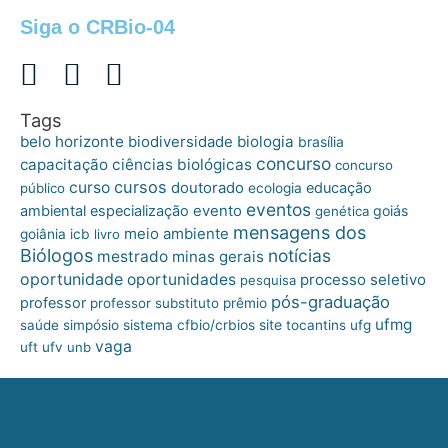
Siga o CRBio-04
Tags
belo horizonte
biologia
biodiversidade
brasília
concurso
capacitação
ciências biológicas
concurso
cursos
curso
doutorado
educação
público
ecologia
eventos
ambiental
especialização
evento
goiás
genética
mensagens dos
meio ambiente
goiânia
icb
livro
Biólogos
notícias
mestrado
minas gerais
oportunidade
oportunidades
processo seletivo
pesquisa
pós-graduação
professor
professor substituto
prêmio
ufmg
site
saúde
simpósio
sistema cfbio/crbios
tocantins
ufg
vaga
uft
ufv
unb