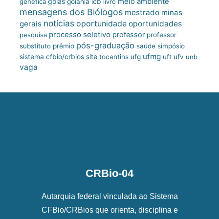
meio ambiente
goiás
genética
goiânia
icb
livro
mensagens dos Biólogos
mestrado
minas
notícias
oportunidade
gerais
oportunidades
processo seletivo
professor
pesquisa
professor
pós-graduação
substituto
prêmio
saúde
simpósio
ufmg
site
sistema cfbio/crbios
tocantins
ufg
uft
ufv
unb
vaga
CRBio-04
Autarquia federal vinculada ao Sistema
CFBio/CRBios que orienta, disciplina e