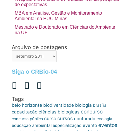
de expectativas
MBA em Análise, Gestão e Monitoramento
Ambiental na PUC Minas
Mestrado e Doutorado em Ciências do Ambiente
na UFT
Arquivo de postagens
Arquivo
de
postagens
Siga o CRBio-04
Tags
belo horizonte
biologia
biodiversidade
brasília
concurso
capacitação
ciências biológicas
cursos
curso
doutorado
concurso público
ecologia
eventos
educação ambiental
especialização
evento