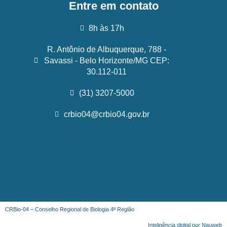
Entre em contato
8h às 17h
R. Antônio de Albuquerque, 788 -
Savassi - Belo Horizonte/MG CEP:
30.112-011
(31) 3207-5000
crbio04@crbio04.gov.br
CRBio-04 – Conselho Regional de Biologia 4ª Região
Inteligência digital por Nauweb