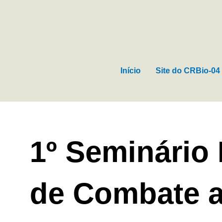
Ir
para
o
conteúdo
Início
Site do CRBio-04
1º Seminário
de Combate a