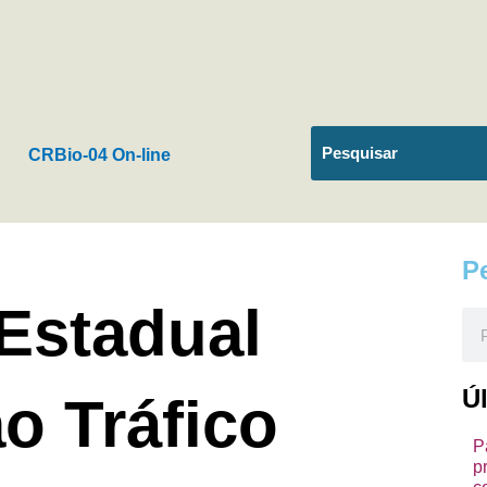
CRBio-04 On-line
P
 Estadual
Pes
Ú
o Tráfico
P
p