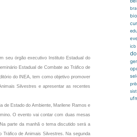
bel
bras
bio
cu
edu
ev
icb
do
 seu órgão executivo Instituto Estadual do
ger
 Seminário Estadual de Combate ao Tráfico de
op
sel
ditório do INEA, tem como objetivo promover
prê
nimais Silvestres e apresentar as recentes
sis
uf
tária de Estado do Ambiente, Marilene Ramos e
Firmino. O evento vai contar com duas mesas
 Na parte da manhã o tema discutido será a
 Tráfico de Animais Silvestres. Na segunda