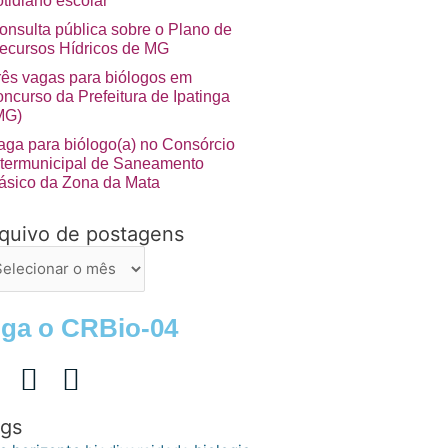
otidiano escolar”
onsulta pública sobre o Plano de
ecursos Hídricos de MG
rês vagas para biólogos em
oncurso da Prefeitura de Ipatinga
MG)
aga para biólogo(a) no Consórcio
ntermunicipal de Saneamento
ásico da Zona da Mata
quivo de postagens
uivo
stagens
iga o CRBio-04
gs