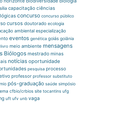
o horizonte
biologia
biodiversidade
capacitação
ciências
ília
concurso
lógicas
concurso público
cursos
rso
doutorado
ecologia
cação ambiental
especialização
eventos
ento
goiás
genética
goiânia
mensagens
meio ambiente
livro
s Biólogos
mestrado
minas
notícias
oportunidade
ais
ortunidades
processo
pesquisa
etivo
professor
professor substituto
pós-graduação
mio
saúde
simpósio
site
tema cfbio/crbios
tocantins
ufg
mg
vaga
uft
ufv
unb