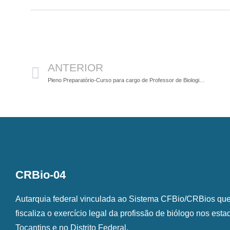
Anterior
ANTERIOR
Pleno Preparatório-Curso para cargo de Professor de Biologia do Concurso Público da Prefeitura de BH
CRBio-04
Autarquia federal vinculada ao Sistema CFBio/CRBios que o
fiscaliza o exercício legal da profissão de biólogo nos est
Tocantins e no Distrito Federal.