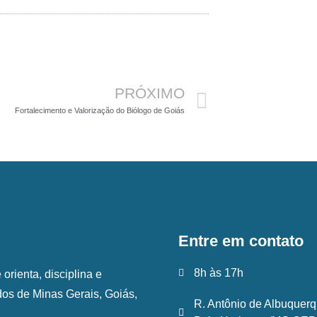
Próximo
PRÓXIMO
Fortalecimento e Valorização do Biólogo de Goiás
Entre em contato
8h às 17h
rienta, disciplina e
ados de Minas Gerais, Goiás,
R. Antônio de Albuquerq