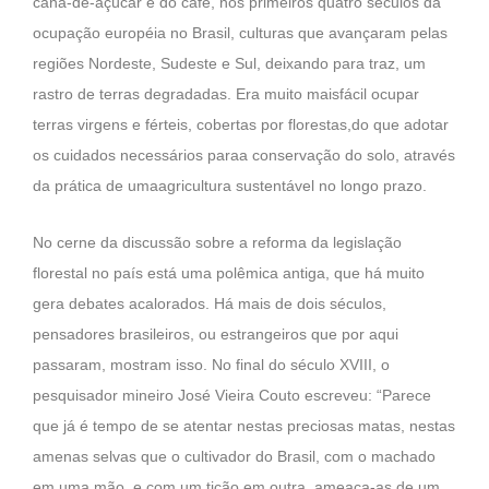
cana-de-açúcar e do café, nos primeiros quatro séculos da
ocupação européia no Brasil, culturas que avançaram pelas
regiões Nordeste, Sudeste e Sul, deixando para traz, um
rastro de terras degradadas. Era muito maisfácil ocupar
terras virgens e férteis, cobertas por florestas,do que adotar
os cuidados necessários paraa conservação do solo, através
da prática de umaagricultura sustentável no longo prazo.
No cerne da discussão sobre a reforma da legislação
florestal no país está uma polêmica antiga, que há muito
gera debates acalorados. Há mais de dois séculos,
pensadores brasileiros, ou estrangeiros que por aqui
passaram, mostram isso. No final do século XVIII, o
pesquisador mineiro José Vieira Couto escreveu: “Parece
que já é tempo de se atentar nestas preciosas matas, nestas
amenas selvas que o cultivador do Brasil, com o machado
em uma mão, e com um tição em outra, ameaça-as de um