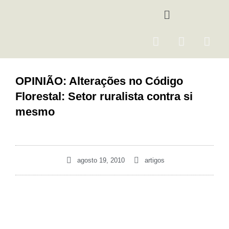
Ir
Menu
para
o
F
I
Y
conteúdo
a
n
o
c
s
u
e
t
t
OPINIÃO: Alterações no Código
b
a
u
Florestal: Setor ruralista contra si
o
g
b
o
r
e
mesmo
k
a
m
agosto 19, 2010
artigos