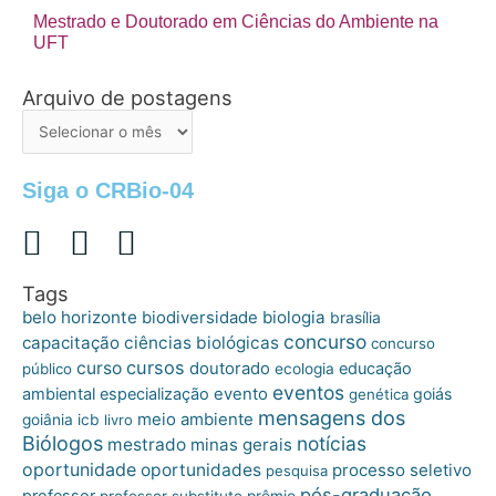
Mestrado e Doutorado em Ciências do Ambiente na
UFT
Arquivo de postagens
Arquivo
de
postagens
Siga o CRBio-04
Tags
belo horizonte
biologia
biodiversidade
brasília
concurso
capacitação
ciências biológicas
concurso
cursos
curso
doutorado
educação
público
ecologia
eventos
ambiental
especialização
evento
goiás
genética
mensagens dos
meio ambiente
goiânia
icb
livro
Biólogos
notícias
mestrado
minas gerais
oportunidade
oportunidades
processo seletivo
pesquisa
pós-graduação