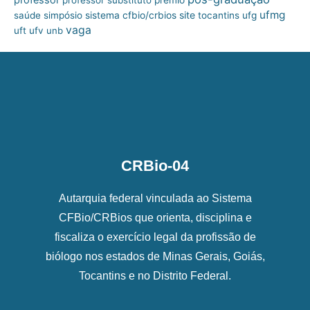
professor
professor substituto
prêmio
ufmg
site
saúde
simpósio
sistema cfbio/crbios
tocantins
ufg
vaga
uft
ufv
unb
CRBio-04
Autarquia federal vinculada ao Sistema
CFBio/CRBios que orienta, disciplina e
fiscaliza o exercício legal da profissão de
biólogo nos estados de Minas Gerais, Goiás,
Tocantins e no Distrito Federal.