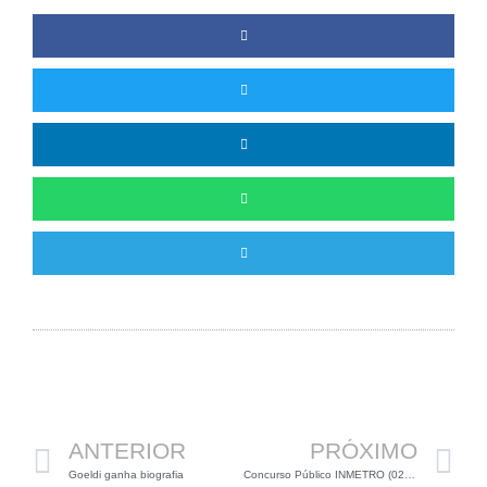
Anterior
P
ANTERIOR
PRÓXIMO
Goeldi ganha biografia
Concurso Público INMETRO (02 vagas para Biólogos)