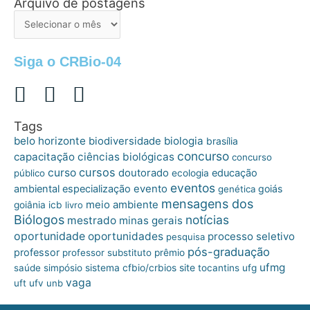
Arquivo de postagens
Arquivo
de
postagens
Siga o CRBio-04
Tags
belo horizonte
biologia
biodiversidade
brasília
concurso
capacitação
ciências biológicas
concurso
cursos
curso
doutorado
educação
público
ecologia
eventos
ambiental
especialização
evento
goiás
genética
mensagens dos
meio ambiente
goiânia
icb
livro
Biólogos
notícias
mestrado
minas gerais
oportunidade
oportunidades
processo seletivo
pesquisa
pós-graduação
professor
professor substituto
prêmio
ufmg
site
saúde
simpósio
sistema cfbio/crbios
tocantins
ufg
vaga
uft
ufv
unb