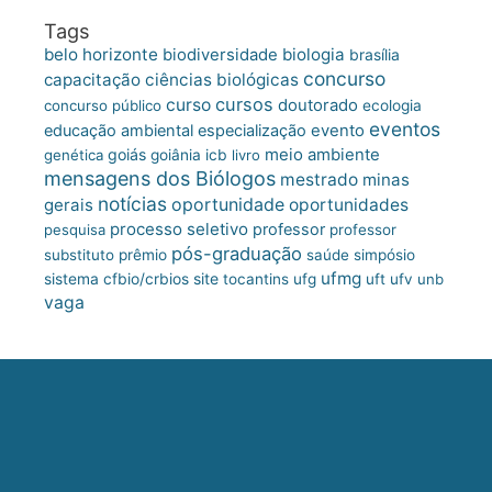
Tags
belo horizonte
biologia
biodiversidade
brasília
concurso
capacitação
ciências biológicas
cursos
curso
doutorado
concurso público
ecologia
eventos
educação ambiental
especialização
evento
meio ambiente
goiás
genética
goiânia
icb
livro
mensagens dos Biólogos
mestrado
minas
notícias
oportunidade
gerais
oportunidades
processo seletivo
professor
pesquisa
professor
pós-graduação
substituto
prêmio
saúde
simpósio
ufmg
site
sistema cfbio/crbios
tocantins
ufg
uft
ufv
unb
vaga