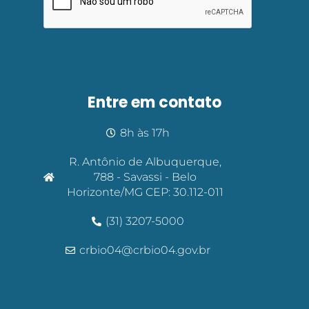
Entre em contato
8h às 17h
R. Antônio de Albuquerque,
788 - Savassi - Belo
Horizonte/MG CEP: 30.112-011
(31) 3207-5000
crbio04@crbio04.gov.br