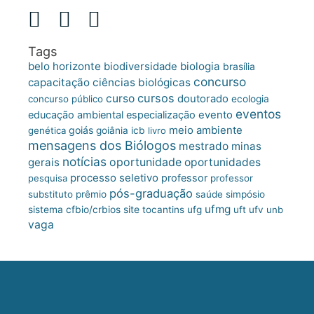
Tags
belo horizonte
biologia
biodiversidade
brasília
concurso
capacitação
ciências biológicas
cursos
curso
doutorado
concurso público
ecologia
eventos
educação ambiental
especialização
evento
meio ambiente
goiás
genética
goiânia
icb
livro
mensagens dos Biólogos
mestrado
minas
notícias
oportunidade
gerais
oportunidades
processo seletivo
professor
pesquisa
professor
pós-graduação
substituto
prêmio
saúde
simpósio
ufmg
site
sistema cfbio/crbios
tocantins
ufg
uft
ufv
unb
vaga