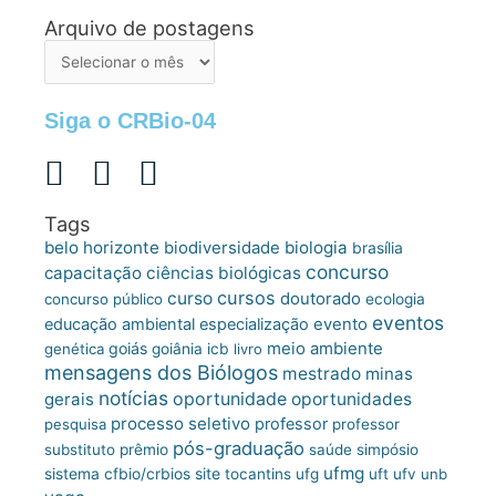
Arquivo de postagens
Arquivo
de
postagens
Siga o CRBio-04
Tags
belo horizonte
biologia
biodiversidade
brasília
concurso
capacitação
ciências biológicas
cursos
curso
doutorado
concurso público
ecologia
eventos
educação ambiental
especialização
evento
meio ambiente
goiás
genética
goiânia
icb
livro
mensagens dos Biólogos
mestrado
minas
notícias
oportunidade
gerais
oportunidades
processo seletivo
professor
pesquisa
professor
pós-graduação
substituto
prêmio
saúde
simpósio
ufmg
site
sistema cfbio/crbios
tocantins
ufg
uft
ufv
unb