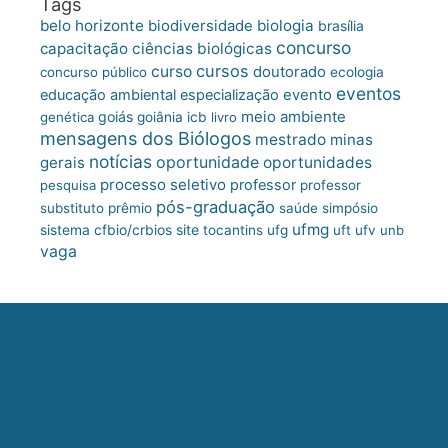
Tags
belo horizonte
biologia
biodiversidade
brasília
concurso
capacitação
ciências biológicas
cursos
curso
doutorado
concurso público
ecologia
eventos
educação ambiental
especialização
evento
meio ambiente
goiás
genética
goiânia
icb
livro
mensagens dos Biólogos
mestrado
minas
notícias
oportunidade
gerais
oportunidades
processo seletivo
professor
pesquisa
professor
pós-graduação
substituto
prêmio
saúde
simpósio
ufmg
site
sistema cfbio/crbios
tocantins
ufg
uft
ufv
unb
vaga