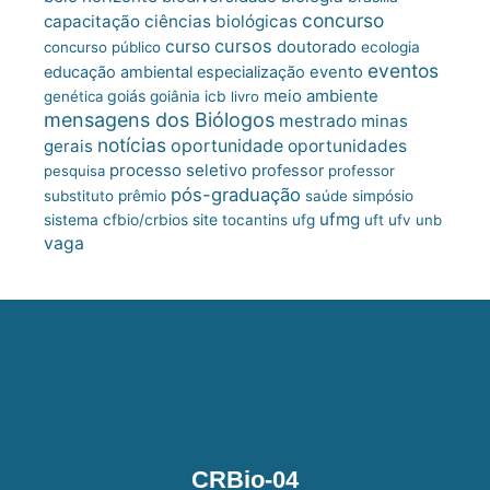
concurso
capacitação
ciências biológicas
cursos
curso
doutorado
concurso público
ecologia
eventos
educação ambiental
especialização
evento
meio ambiente
goiás
genética
goiânia
icb
livro
mensagens dos Biólogos
mestrado
minas
notícias
oportunidade
gerais
oportunidades
processo seletivo
professor
pesquisa
professor
pós-graduação
substituto
prêmio
saúde
simpósio
ufmg
site
sistema cfbio/crbios
tocantins
ufg
uft
ufv
unb
vaga
CRBio-04