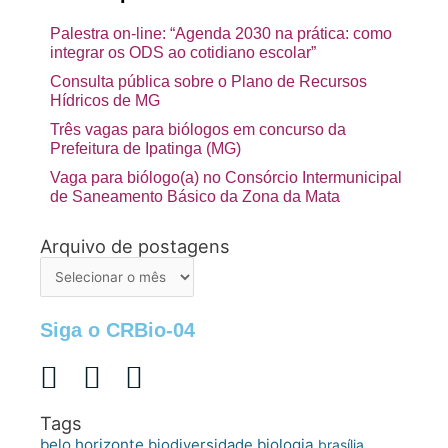
Palestra on-line: “Agenda 2030 na prática: como
integrar os ODS ao cotidiano escolar”
Consulta pública sobre o Plano de Recursos
Hídricos de MG
Três vagas para biólogos em concurso da
Prefeitura de Ipatinga (MG)
Vaga para biólogo(a) no Consórcio Intermunicipal
de Saneamento Básico da Zona da Mata
Arquivo de postagens
Arquivo
de
postagens
Siga o CRBio-04
Tags
belo horizonte
biologia
biodiversidade
brasília