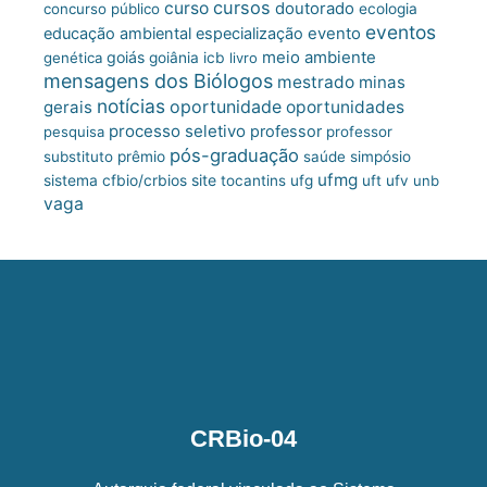
cursos
curso
doutorado
concurso público
ecologia
eventos
educação ambiental
especialização
evento
meio ambiente
goiás
genética
goiânia
icb
livro
mensagens dos Biólogos
mestrado
minas
notícias
oportunidade
gerais
oportunidades
processo seletivo
professor
pesquisa
professor
pós-graduação
substituto
prêmio
saúde
simpósio
ufmg
site
sistema cfbio/crbios
tocantins
ufg
uft
ufv
unb
vaga
CRBio-04