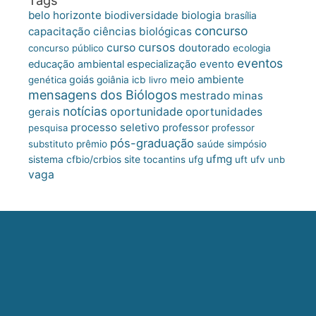
belo horizonte
biologia
biodiversidade
brasília
concurso
capacitação
ciências biológicas
cursos
curso
doutorado
concurso público
ecologia
eventos
educação ambiental
especialização
evento
meio ambiente
goiás
genética
goiânia
icb
livro
mensagens dos Biólogos
mestrado
minas
notícias
oportunidade
gerais
oportunidades
processo seletivo
professor
pesquisa
professor
pós-graduação
substituto
prêmio
saúde
simpósio
ufmg
site
sistema cfbio/crbios
tocantins
ufg
uft
ufv
unb
vaga