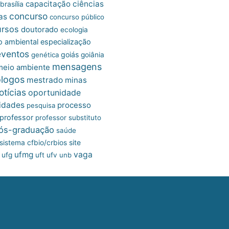
capacitação
ciências
brasília
concurso
as
concurso público
ursos
doutorado
ecologia
 ambiental
especialização
eventos
goiás
genética
goiânia
mensagens
meio ambiente
ólogos
mestrado
minas
otícias
oportunidade
idades
processo
pesquisa
professor
professor substituto
ós-graduação
saúde
site
sistema cfbio/crbios
ufmg
vaga
ufg
uft
ufv
unb