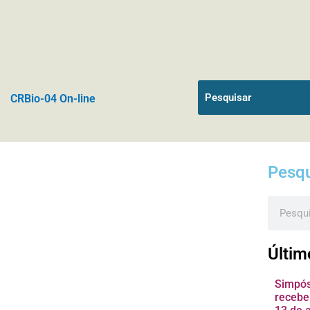
CRBio-04 On-line
Pesqu
Pesquis
Últim
Simpósi
recebe