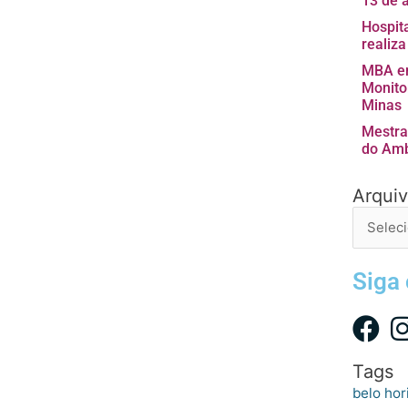
13 de 
Hospita
realiz
MBA em
Monito
Minas
Mestra
do Amb
Arqui
Arquivo
de
postage
Siga
Tags
belo hor