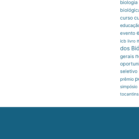
biologia
biológic
c
curso
educação
evento
icb
livro
dos Bi
n
gerais
oportun
seletivo
p
prêmio
simpósio
tocantins