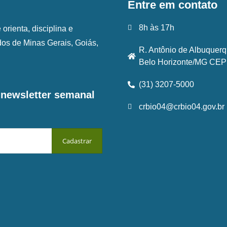
Entre em contato
8h às 17h
rienta, disciplina e
ados de Minas Gerais, Goiás,
R. Antônio de Albuquerq
Belo Horizonte/MG CEP:
(31) 3207-5000
a newsletter semanal
crbio04@crbio04.gov.br