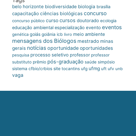
belo horizonte
biologia
biodiversidade
brasília
concurso
capacitação
ciências biológicas
cursos
curso
doutorado
concurso público
ecologia
eventos
educação ambiental
especialização
evento
meio ambiente
goiás
genética
goiânia
icb
livro
mensagens dos Biólogos
mestrado
minas
notícias
oportunidade
gerais
oportunidades
processo seletivo
professor
pesquisa
professor
pós-graduação
substituto
prêmio
saúde
simpósio
ufmg
site
sistema cfbio/crbios
tocantins
ufg
uft
ufv
unb
vaga