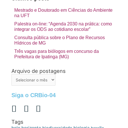
Mestrado e Doutorado em Ciências do Ambiente
na UFT
Palestra on-line: “Agenda 2030 na prática: como
integrar os ODS ao cotidiano escolar”
Consulta pública sobre o Plano de Recursos
Hídricos de MG
Três vagas para biólogos em concurso da
Prefeitura de Ipatinga (MG)
Arquivo de postagens
Arquivo
de
postagens
Siga o CRBio-04
Tags
belo horizonte
biologia
biodiversidade
brasília