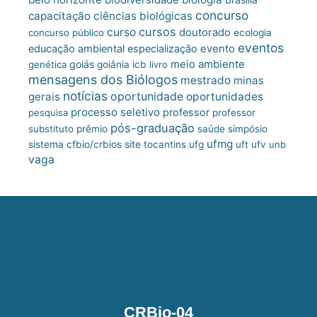
concurso
capacitação
ciências biológicas
cursos
curso
doutorado
concurso público
ecologia
eventos
educação ambiental
especialização
evento
meio ambiente
goiás
genética
goiânia
icb
livro
mensagens dos Biólogos
mestrado
minas
notícias
oportunidade
gerais
oportunidades
processo seletivo
professor
pesquisa
professor
pós-graduação
substituto
prêmio
saúde
simpósio
ufmg
site
sistema cfbio/crbios
tocantins
ufg
uft
ufv
unb
vaga
CRBio-04