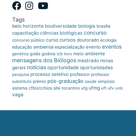
Tags
belo horizonte
biologia
biodiversidade
brasília
concurso
capacitação
ciências biológicas
cursos
curso
doutorado
concurso público
ecologia
eventos
educação ambiental
especialização
evento
meio ambiente
goiás
genética
goiânia
icb
livro
mensagens dos Biólogos
mestrado
minas
notícias
oportunidade
gerais
oportunidades
processo seletivo
professor
pesquisa
professor
pós-graduação
substituto
prêmio
saúde
simpósio
ufmg
site
sistema cfbio/crbios
tocantins
ufg
uft
ufv
unb
vaga