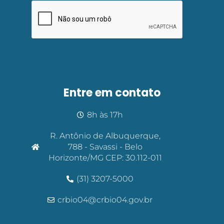
Entre em contato
8h às 17h
R. Antônio de Albuquerque,
788 - Savassi - Belo
Horizonte/MG CEP: 30.112-011
(31) 3207-5000
crbio04@crbio04.gov.br