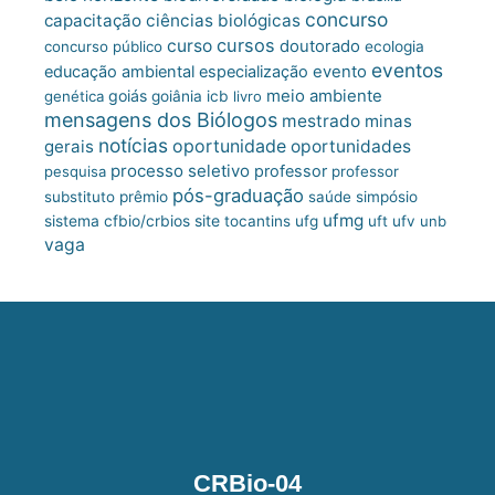
concurso
capacitação
ciências biológicas
cursos
curso
doutorado
concurso público
ecologia
eventos
educação ambiental
especialização
evento
meio ambiente
goiás
genética
goiânia
icb
livro
mensagens dos Biólogos
mestrado
minas
notícias
oportunidade
gerais
oportunidades
processo seletivo
professor
pesquisa
professor
pós-graduação
substituto
prêmio
saúde
simpósio
ufmg
site
sistema cfbio/crbios
tocantins
ufg
uft
ufv
unb
vaga
CRBio-04