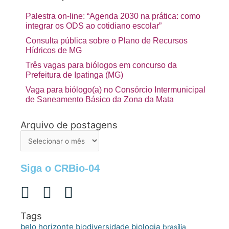
Palestra on-line: “Agenda 2030 na prática: como
integrar os ODS ao cotidiano escolar”
Consulta pública sobre o Plano de Recursos
Hídricos de MG
Três vagas para biólogos em concurso da
Prefeitura de Ipatinga (MG)
Vaga para biólogo(a) no Consórcio Intermunicipal
de Saneamento Básico da Zona da Mata
Arquivo de postagens
Arquivo
de
postagens
Siga o CRBio-04
Tags
belo horizonte
biologia
biodiversidade
brasília