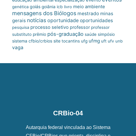
meio ambiente
goiás
genética
goiânia
icb
livro
mensagens dos Biólogos
mestrado
minas
notícias
oportunidade
gerais
oportunidades
processo seletivo
professor
pesquisa
professor
pós-graduação
substituto
prêmio
saúde
simpósio
ufmg
site
sistema cfbio/crbios
tocantins
ufg
uft
ufv
unb
vaga
CRBio-04
Autarquia federal vinculada ao Sistema
CFBio/CRBios que orienta, disciplina e