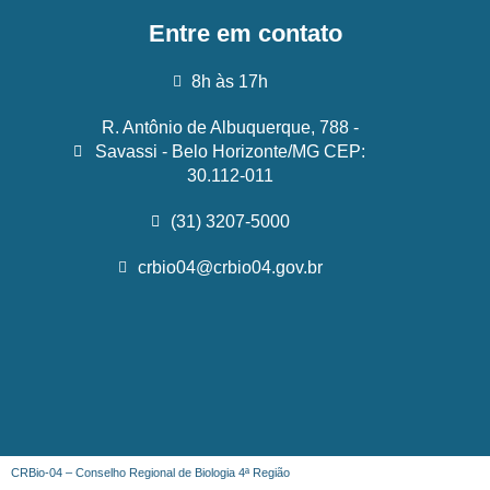
Entre em contato
8h às 17h
R. Antônio de Albuquerque, 788 -
Savassi - Belo Horizonte/MG CEP:
30.112-011
(31) 3207-5000
crbio04@crbio04.gov.br
CRBio-04 – Conselho Regional de Biologia 4ª Região