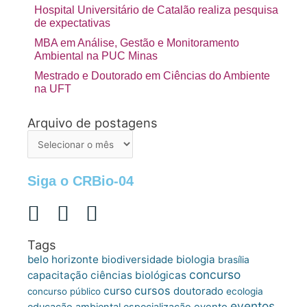
Hospital Universitário de Catalão realiza pesquisa
de expectativas
MBA em Análise, Gestão e Monitoramento
Ambiental na PUC Minas
Mestrado e Doutorado em Ciências do Ambiente
na UFT
Arquivo de postagens
Arquivo
de
postagens
Siga o CRBio-04
Tags
belo horizonte
biologia
biodiversidade
brasília
concurso
capacitação
ciências biológicas
cursos
curso
doutorado
concurso público
ecologia
eventos
educação ambiental
especialização
evento