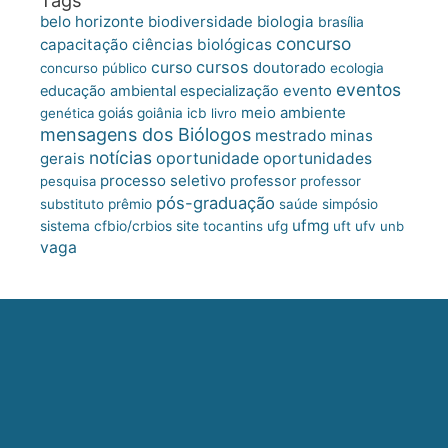
belo horizonte
biologia
biodiversidade
brasília
concurso
capacitação
ciências biológicas
cursos
curso
doutorado
concurso público
ecologia
eventos
educação ambiental
especialização
evento
meio ambiente
goiás
genética
goiânia
icb
livro
mensagens dos Biólogos
mestrado
minas
notícias
oportunidade
gerais
oportunidades
processo seletivo
professor
pesquisa
professor
pós-graduação
substituto
prêmio
saúde
simpósio
ufmg
site
sistema cfbio/crbios
tocantins
ufg
uft
ufv
unb
vaga